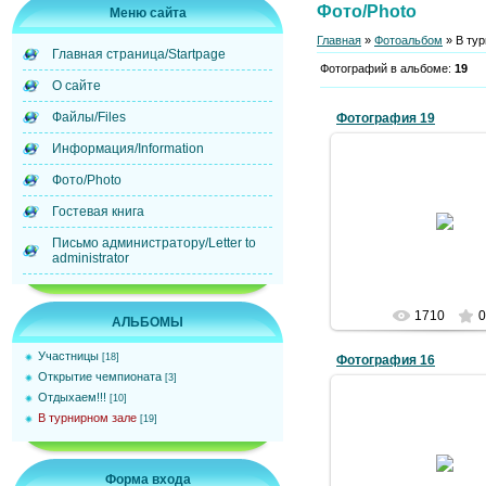
Фото/Photo
Меню сайта
Главная
»
Фотоальбом
» В ту
Главная страница/Startpage
Фотографий в альбоме
:
19
О сайте
Файлы/Files
Фотография 19
Информация/Information
Фото/Photo
02.07.2009
Гостевая книга
Admin
Письмо администратору/Letter to
administrator
1710
0
АЛЬБОМЫ
Участницы
[18]
Фотография 16
Открытие чемпионата
[3]
Отдыхаем!!!
[10]
В турнирном зале
[19]
02.07.2009
Форма входа
Admin